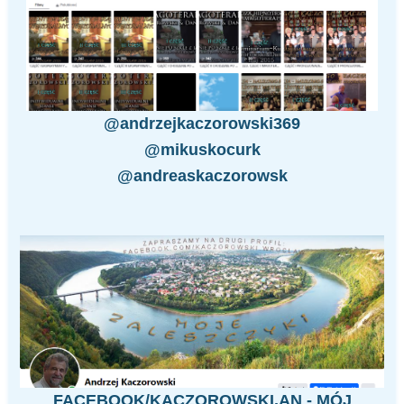
@andrzejkaczorowski369
@mikuskocurk
@andreaskaczorowsk
FACEBOOK/KACZOROWSKI.AN - MÓJ