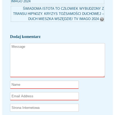
w
IMAGO 2024
kategorii
ŚWIADOMA ISTOTA TO CZŁOWIEK WYBUDZONY Z
TRANSU HIPNOZY. KRYZYS TOŻSAMOŚCI DUCHOWEJ –
DUCH MIESZKA WSZĘDZIE/ TV IMAGO 2024
Dodaj komentarz