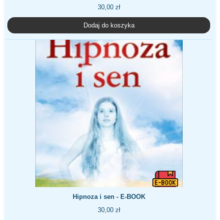
30,00
zł
Dodaj do koszyka
Hipnoza i sen - E-BOOK
30,00
zł