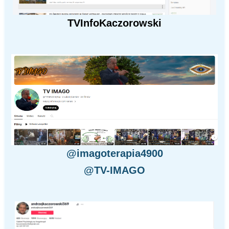
TVInfoKaczorowski
@imagoterapia4900
@TV-IMAGO