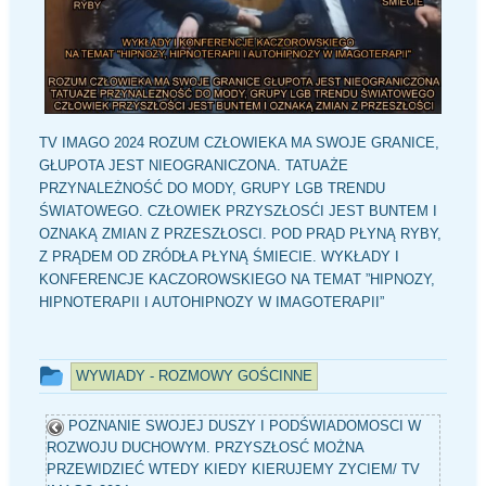
TV IMAGO 2024 ROZUM CZŁOWIEKA MA SWOJE GRANICE,
GŁUPOTA JEST NIEOGRANICZONA. TATUAŻE
PRZYNALEŻNOŚĆ DO MODY, GRUPY LGB TRENDU
ŚWIATOWEGO. CZŁOWIEK PRZYSZŁOSĆI JEST BUNTEM I
OZNAKĄ ZMIAN Z PRZESZŁOSCI. POD PRĄD PŁYNĄ RYBY,
Z PRĄDEM OD ZRÓDŁA PŁYNĄ ŚMIECIE. WYKŁADY I
KONFERENCJE KACZOROWSKIEGO NA TEMAT ”HIPNOZY,
HIPNOTERAPII I AUTOHIPNOZY W IMAGOTERAPII”
Ten
WYWIADY - ROZMOWY GOŚCINNE
wpis
POZNANIE SWOJEJ DUSZY I PODŚWIADOMOSCI W
był
ROZWOJU DUCHOWYM. PRZYSZŁOSĆ MOŻNA
dodany
PRZEWIDZIEĆ WTEDY KIEDY KIERUJEMY ZYCIEM/ TV