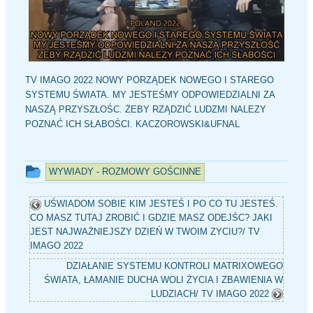
TV IMAGO 2022 NOWY PORZĄDEK NOWEGO I STAREGO
SYSTEMU ŚWIATA. MY JESTEŚMY ODPOWIEDZIALNI ZA
NASZĄ PRZYSZŁOŚC. ŻEBY RZĄDZIĆ LUDZMI NALEZY
POZNAĆ ICH SŁABOŚCI. KACZOROWSKI&UFNAL
Ten
WYWIADY - ROZMOWY GOŚCINNE
wpis
UŚWIADOM SOBIE KIM JESTEŚ I PO CO TU JESTEŚ.
był
CO MASZ TUTAJ ZROBIĆ I GDZIE MASZ ODEJŚC? JAKI
dodany
JEST NAJWAŻNIEJSZY DZIEŃ W TWOIM ZYCIU?/ TV
w
IMAGO 2022
kategorii
DZIAŁANIE SYSTEMU KONTROLI MATRIXOWEGO
ŚWIATA, ŁAMANIE DUCHA WOLI ŻYCIA I ZBAWIENIA W
LUDZIACH/ TV IMAGO 2022