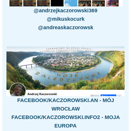
@andrzejkaczorowski369
@mikuskocurk
@andreaskaczorowsk
FACEBOOK/KACZOROWSKI.AN - MÓJ
WROCŁAW
FACEBOOK/KACZOROWSKI.INFO2 - MOJA
EUROPA