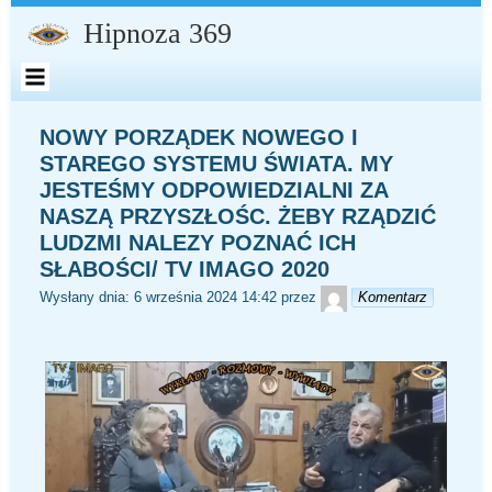
Przejdź
do
Hipnoza 369
zawartości
NOWY PORZĄDEK NOWEGO I
STAREGO SYSTEMU ŚWIATA. MY
JESTEŚMY ODPOWIEDZIALNI ZA
NASZĄ PRZYSZŁOŚC. ŻEBY RZĄDZIĆ
LUDZMI NALEZY POZNAĆ ICH
SŁABOŚCI/ TV IMAGO 2020
redaktor
Wysłany dnia:
6 września 2024 14:42
przez
Komentarz