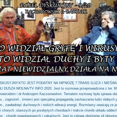
YSKUSYJNY.KTO JEST PODATNY NA HIPNOZĘ ? TRANS ILUZJI I NIEŚW
DUSZA WOLNA/TV INFO 2020. Jest to rozmowa przeprowadzona z ter. M
drowicielem i dr Andrzejem Kaczorowskim. Tematem rozmowy była sprawa ob
hu , zagrożeń , śmierci jest specjalną propagandą zastraszania ludzi słabych 
o , zawładnięć duchowych i niskich wibracji energii. Rozmówcy uważają ze je
zi chorych ,starszych po przebytych chorobach i trakcie chorób układu oddec
ypy , chorób nowotworowych i zakaźnych. Jest to celowe obniżenie sił obronn