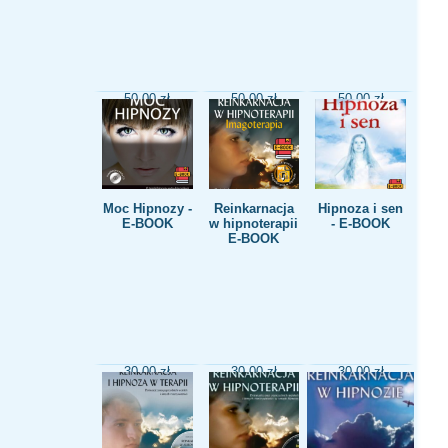
50,00
zł
50,00
zł
50,00
zł
Dodaj do
Dodaj do
Dodaj do
koszyka
koszyka
koszyka
Moc Hipnozy -
Reinkarnacja
Hipnoza i sen
E-BOOK
w hipnoterapii
- E-BOOK
E-BOOK
30,00
zł
30,00
zł
30,00
zł
Dodaj do
Dodaj do
Dodaj do
koszyka
koszyka
koszyka