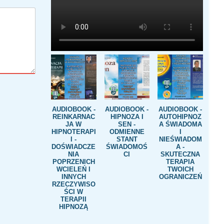
AUDIOBOOK -
AUDIOBOOK -
AUDIOBOOK -
REINKARNAC
HIPNOZA I
AUTOHIPNOZ
JA W
SEN -
A ŚWIADOMA
HIPNOTERAPI
ODMIENNE
I
I -
STANT
NIEŚWIADOM
DOŚWIADCZE
ŚWIADOMOŚ
A -
NIA
CI
SKUTECZNA
POPRZENICH
TERAPIA
WCIELEŃ I
TWOICH
INNYCH
OGRANICZEŃ
RZECZYWISO
ŚCI W
TERAPII
HIPNOZĄ