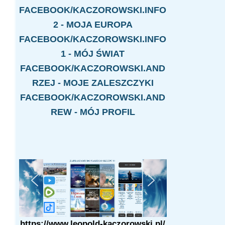
FACEBOOK/KACZOROWSKI.INFO
2 - MOJA EUROPA
FACEBOOK/KACZOROWSKI.INFO
1 - MÓJ ŚWIAT
FACEBOOK/KACZOROWSKI.AND
RZEJ - MOJE ZALESZCZYKI
FACEBOOK/KACZOROWSKI.AND
REW - MÓJ PROFIL
https://www.leopold-kaczorowski.pl/