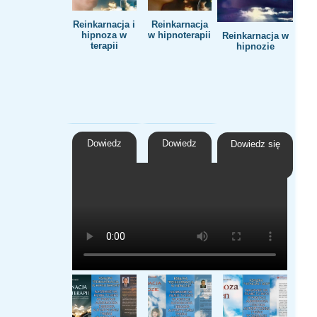
Reinkarnacja i
Reinkarnacja
hipnoza w
w hipnoterapii
Reinkarnacja w
terapii
hipnozie
Dowiedz
Dowiedz
Dowiedz się
się więcej
się więcej
więcej