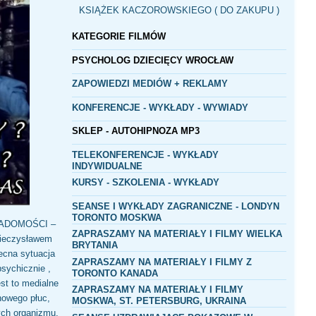
KSIĄŻEK KACZOROWSKIEGO ( DO ZAKUPU )
KATEGORIE FILMÓW
PSYCHOLOG DZIECIĘCY WROCŁAW
ZAPOWIEDZI MEDIÓW + REKLAMY
KONFERENCJE - WYKŁADY - WYWIADY
SKLEP - AUTOHIPNOZA MP3
TELEKONFERENCJE - WYKŁADY
INDYWIDUALNE
KURSY - SZKOLENIA - WYKŁADY
SEANSE I WYKŁADY ZAGRANICZNE - LONDYN
TORONTO MOSKWA
IADOMOŚCI –
ZAPRASZAMY NA MATERIAŁY I FILMY WIELKA
ieczysławem
BRYTANIA
ecna sytuacja
ZAPRASZAMY NA MATERIAŁY I FILMY Z
psychicznie ,
TORONTO KANADA
st to medialne
ZAPRASZAMY NA MATERIAŁY I FILMY
howego płuc,
MOSKWA, ST. PETERSBURG, UKRAINA
ych organizmu,