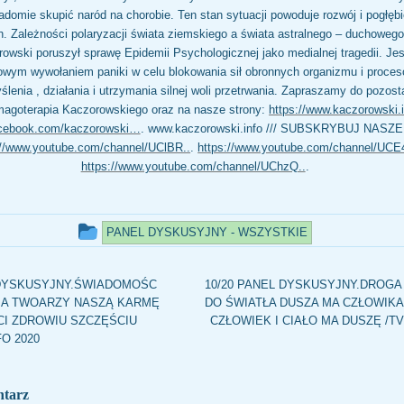
adomie skupić naród na chorobie. Ten stan sytuacji powoduje rozwój i pogłębi
h. Zależności polaryzacji świata ziemskiego a świata astralnego – duchoweg
owski poruszył sprawę Epidemii Psychologicznej jako medialnej tragedii. Jes
owym wywołaniem paniki w celu blokowania sił obronnych organizmu i proc
enia , działania i utrzymania silnej woli przetrwania. Zapraszamy do pozost
Imagoterapia Kaczorowskiego oraz na nasze strony:
https://www.kaczorowski.i
acebook.com/kaczorowski…
. www.kaczorowski.info /// SUBSKRYBUJ NASZE
://www.youtube.com/channel/UClBR..
.
https://www.youtube.com/channel/UCE4
https://www.youtube.com/channel/UChzQ..
.
Ten
PANEL DYSKUSYJNY - WSZYSTKIE
wpis
był
 DYSKUSYJNY.ŚWIADOMOŚC
10/20 PANEL DYSKUSYJNY.DROGA
IA TWOARZY NASZĄ KARMĘ
DO ŚWIATŁA DUSZA MA CZŁOWIKA I
dodany
CI ZDROWIU SZCZĘŚCIU
CZŁOWIEK I CIAŁO MA DUSZĘ /TV
O 2020
w
kategorii
ntarz