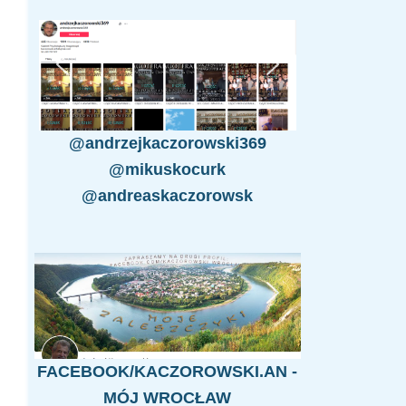
@andrzejkaczorowski369
@mikuskocurk
@andreaskaczorowsk
FACEBOOK/KACZOROWSKI.AN -
MÓJ WROCŁAW