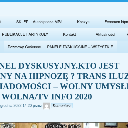
Przejdź
do
zawartości
i
SKLEP – Autohipnoza MP3
Koszyk
Fenomen hip
PUBLIKACJE I ARTYKUŁY
Kontakt
Aktualności
Rozmowy Gościnne
PANELE DYSKUSYJNE – WSZYSTKIE
PANEL DYSKUSYJNY.KTO JEST
NY NA HIPNOZĘ ? TRANS ILUZ
IADOMOŚCI – WOLNY UMYSŁ
 WOLNA/TV INFO 2020
redaktor
 grudnia 2022 14:20
przez
Komentarz