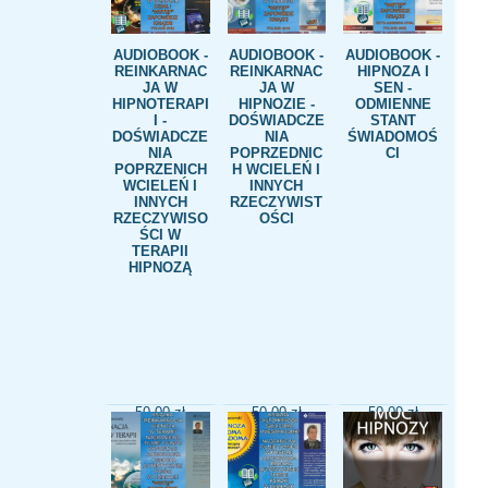
AUDIOBOOK -
AUDIOBOOK -
AUDIOBOOK -
REINKARNAC
REINKARNAC
HIPNOZA I
JA W
JA W
SEN -
HIPNOTERAPI
HIPNOZIE -
ODMIENNE
I -
DOŚWIADCZE
STANT
DOŚWIADCZE
NIA
ŚWIADOMOŚ
NIA
POPRZEDNIC
CI
POPRZENICH
H WCIELEŃ I
WCIELEŃ I
INNYCH
INNYCH
RZECZYWIST
RZECZYWISO
OŚCI
ŚCI W
TERAPII
HIPNOZĄ
50,00
zł
50,00
zł
50,00
zł
Dodaj do
Dodaj do
Dodaj do