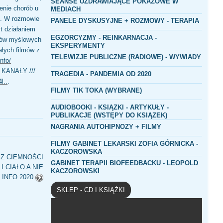
SEANSE UZDRAWIAJĄCE POKAZOWE W
enie chorób u
MEDIACH
o. W rozmowie
PANELE DYSKUSYJNE + ROZMOWY - TERAPIA
t działaniem
EGZORCYZMY - REINKARNACJA -
esów myślowych
EKSPERYMENTY
ałych filmów z
TELEWIZJE PUBLICZNE (RADIOWE) - WYWIADY
nfo/
 KANAŁY ///
TRAGEDIA - PANDEMIA OD 2020
l..
.
FILMY TIK TOKA (WYBRANE
)
AUDIOBOOKI - KSIĄZKI - ARTYKUŁY -
PUBLIKACJE (WSTĘPY DO KSIĄZEK)
NAGRANIA AUTOHIPNOZY + FILMY
FILMY GABINET LEKARSKI ZOFIA GÓRNICKA -
KACZOROWSKA
 Z CIEMNOŚCI
GABINET TERAPII BIOFEEDBACKU - LEOPOLD
 CIAŁO A NIE
KACZOROWSKI
 INFO 2020
SKLEP - CD I KSIĄŻKI