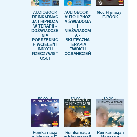
koszyka
koszyka
koszyka
AUDIOBOOK
AUDIOBOOK -
Moc Hipnozy -
REINKARNAC
AUTOHIPNOZ
E-BOOK
JA I HIPNOZA
A ŚWIADOMA
W TERAPII -
I
DOŚWIADCZE
NIEŚWIADOM
NIA
A -
POPRZEDNIC
SKUTECZNA
H WCIELEŃ I
TERAPIA
INNYCH
TWOICH
RZECZYWIST
OGRANICZEŃ
OŚCI
50,00
zł
50,00
zł
30,00
zł
Dodaj do
Dodaj do
Dodaj do
koszyka
koszyka
koszyka
Reinkarnacja
Reinkarnacja
Reinkarnacja i